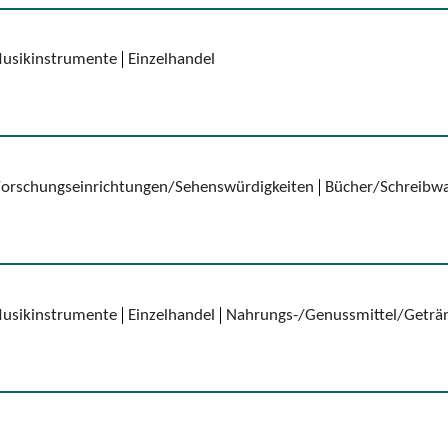
Musikinstrumente
Einzelhandel
/Forschungseinrichtungen/Sehenswürdigkeiten
Bücher/Schreibwa
Musikinstrumente
Einzelhandel
Nahrungs-/Genussmittel/Geträ