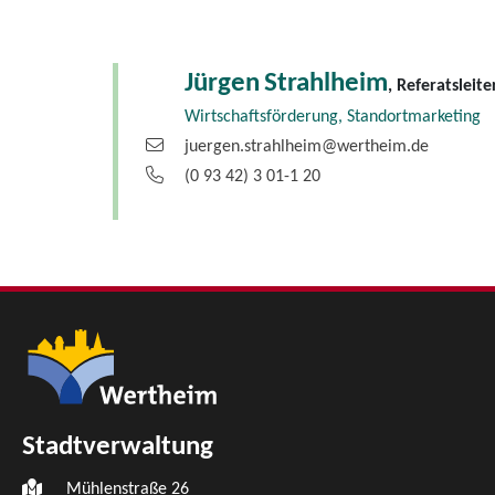
Jürgen
Strahlheim
, Referatsleite
Wirtschaftsförderung, Standortmarketing
juergen.strahlheim@wertheim.de
(0
93
42) 3
01-1
20
Stadtverwaltung
Mühlenstraße 26