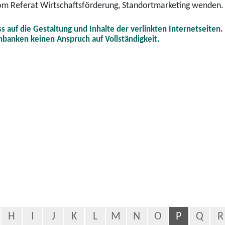
om Referat Wirtschaftsförderung, Standortmarketing wenden.
uss auf die Gestaltung und Inhalte der verlinkten Internetseiten
nbanken keinen Anspruch auf Vollständigkeit.
H
I
J
K
L
M
N
O
P
Q
R