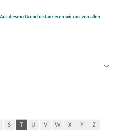
. Aus diesem Grund distanzieren wir uns von allen
S
T
U
V
W
X
Y
Z