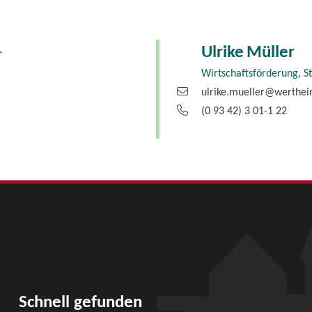
Ulrike
Müller
r
Wirtschaftsförderung, S
ulrike.mueller@werthe
(0
93
42) 3
01-1
22
Schnell gefunden