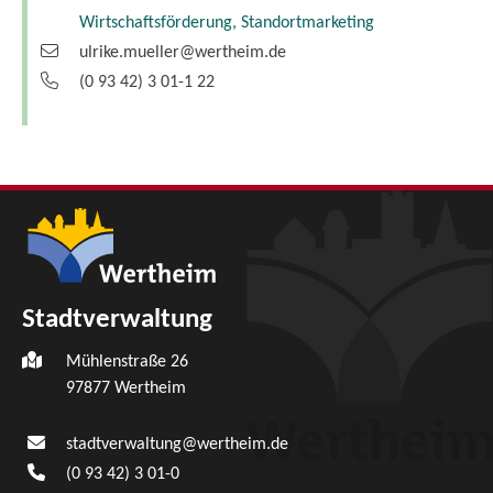
Wirtschaftsförderung, Standortmarketing
ulrike.mueller@wertheim.de
(0
93
42) 3
01-1
22
Stadtverwaltung
Mühlenstraße 26
97877
Wertheim
stadtverwaltung@wertheim.de
(0
93
42) 3
01-0