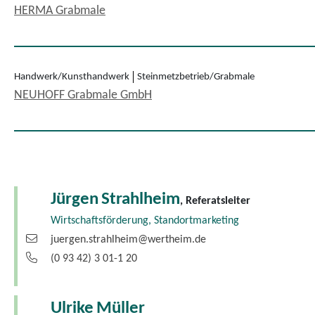
HERMA Grabmale
Handwerk/Kunsthandwerk
Steinmetzbetrieb/Grabmale
NEUHOFF Grabmale GmbH
Jürgen
Strahlheim
, Referatsleiter
Wirtschaftsförderung, Standortmarketing
juergen.strahlheim@wertheim.de
(0
93
42) 3
01-1
20
Ulrike
Müller