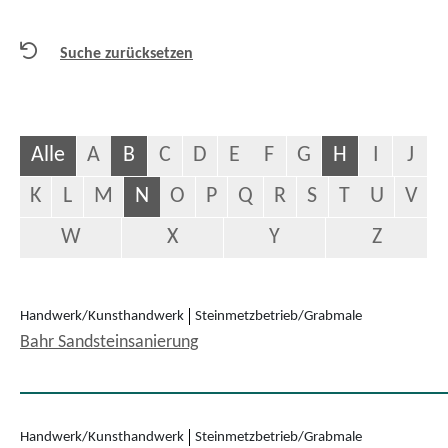
Suche zurücksetzen
Alle
A
B
C
D
E
F
G
H
I
J
K
L
M
N
O
P
Q
R
S
T
U
V
W
X
Y
Z
Handwerk/Kunsthandwerk
Steinmetzbetrieb/Grabmale
Bahr Sandsteinsanierung
Handwerk/Kunsthandwerk
Steinmetzbetrieb/Grabmale