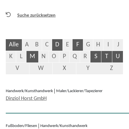
Suche zurücksetzen
Alle
A
B
C
D
E
F
G
H
I
J
K
L
M
N
O
P
Q
R
S
T
U
V
W
X
Y
Z
Handwerk/Kunsthandwerk
Maler/Lackierer/Tapezierer
Dinziol Horst GmbH
Fußboden/Fliesen
Handwerk/Kunsthandwerk