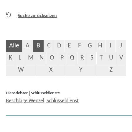
Suche zurücksetzen
Alle
A
B
C
D
E
F
G
H
I
J
K
L
M
N
O
P
Q
R
S
T
U
V
W
X
Y
Z
Dienstleister
Schlüsseldienste
Beschläge Wenzel, Schlüsseldienst