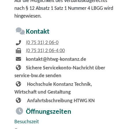
Auf die Möglichkeit des Verbandsklagerechts
nach § 12 Absatz 1 Satz 1 Nummer 4 LBGG wird
hingewiesen.
Kontakt
(0
75
31) 2
06-0
(0
75
31) 2
06-4
00
kontakt@htwg-konstanz.de
Sichere Servicekonto-Nachricht über
service-bw.de senden
Hochschule Konstanz Technik,
Wirtschaft und Gestaltung
Anfahrtsbschreibung HTWG KN
Öffnungszeiten
Besuchszeit