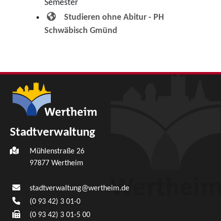
Semester
Studieren ohne Abitur - PH
Schwäbisch Gmünd
Stadtverwaltung
Mühlenstraße 26
97877
Wertheim
stadtverwaltung@wertheim.de
(0
93
42) 3
01-0
(0
93
42) 3
01-5
00