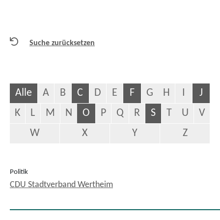
Suche zurücksetzen
Alle
A
B
C
D
E
F
G
H
I
J
K
L
M
N
O
P
Q
R
S
T
U
V
W
X
Y
Z
Politik
CDU Stadtverband Wertheim