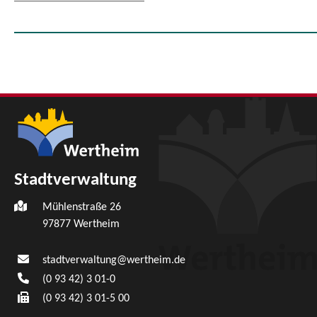
Stadtverwaltung
Mühlenstraße 26
97877
Wertheim
stadtverwaltung@wertheim.de
(0
93
42) 3
01-0
(0
93
42) 3
01-5
00