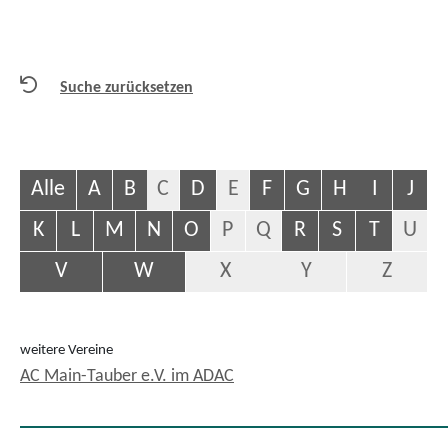
Suche zurücksetzen
Alle
A
B
C
D
E
F
G
H
I
J
K
L
M
N
O
P
Q
R
S
T
U
V
W
X
Y
Z
weitere Vereine
AC Main-Tauber e.V. im ADAC