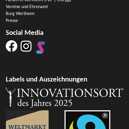
Parken in Wertheim
(PDF | 318
KB
)
Vereine und Ehrenamt
Burg Wertheim
Presse
Social Media
Labels und Auszeichnungen