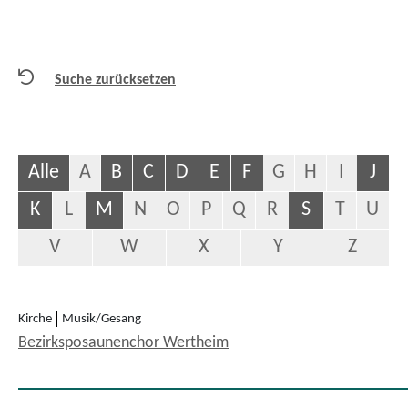
Suche zurücksetzen
Alle
A
B
C
D
E
F
G
H
I
J
K
L
M
N
O
P
Q
R
S
T
U
V
W
X
Y
Z
Kirche
Musik/Gesang
Bezirksposaunenchor Wertheim