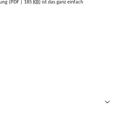
lung
(PDF | 185
KB
)
ist das ganz einfach