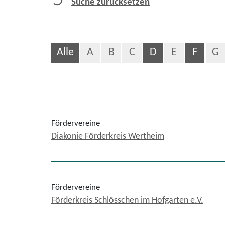
Suche zurücksetzen
Alle
A
B
C
D
E
F
G
Fördervereine
Diakonie Förderkreis Wertheim
Fördervereine
Förderkreis Schlösschen im Hofgarten e.V.