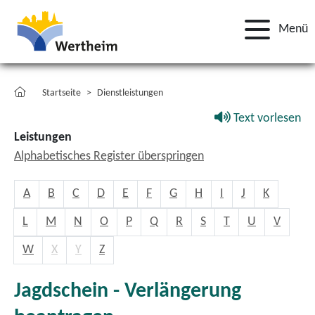
Menü
Startseite
Dienstleistungen
Text vorlesen
Leistungen
Alphabetisches Register überspringen
A
B
C
D
E
F
G
H
I
J
K
L
M
N
O
P
Q
R
S
T
U
V
W
X
Y
Z
Jagdschein - Verlängerung