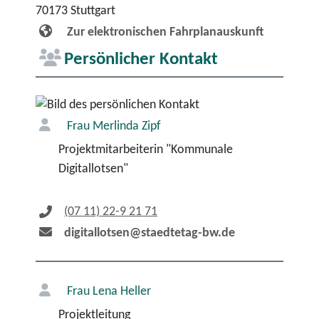
70173
Stuttgart
Zur elektronischen Fahrplanauskunft
Persönlicher Kontakt
Frau
Merlinda
Zipf
Projektmitarbeiterin "Kommunale
Digitallotsen"
(07
11) 22-9
21
71
digitallotsen@staedtetag-bw.de
Frau
Lena
Heller
Projektleitung