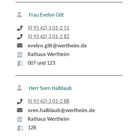
Frau
Evelyn
Gitt
(0
93
42) 3
01-2
51
(0
93
42) 3
01-2
82
evelyn.gitt@wertheim.de
Rathaus Wertheim
007 und 123
Herr
Sven
Halblaub
(0
93
42) 3
01-2
88
sven.halblaub@wertheim.de
Rathaus Wertheim
128