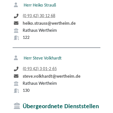
Herr
Heiko
Strauß
(0
93
42) 30
12
68
heiko.strauss@wertheim.de
Rathaus Wertheim
122
Herr
Steve
Volkhardt
(0
93
42) 3
01-2
65
steve.volkhardt@wertheim.de
Rathaus Wertheim
130
Übergeordnete Dienststellen