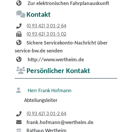
Zur elektronischen Fahrplanauskunft
Kontakt
(0
93
42) 3
01-2
64
(0
93
42) 3
01-5
02
Sichere Servicekonto-Nachricht über
service-bw.de senden
http://www.wertheim.de
Persönlicher Kontakt
Herr
Frank
Hofmann
Abteilungsleiter
(0
93
42) 3
01-2
64
frank.hofmann@wertheim.de
Rathaus Wertheim