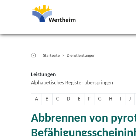
Startseite
Dienstleistungen
Leistungen
Alphabetisches Register überspringen
A
B
C
D
E
F
G
H
I
J
Abbrennen von pyrot
Befähigungsscheinin