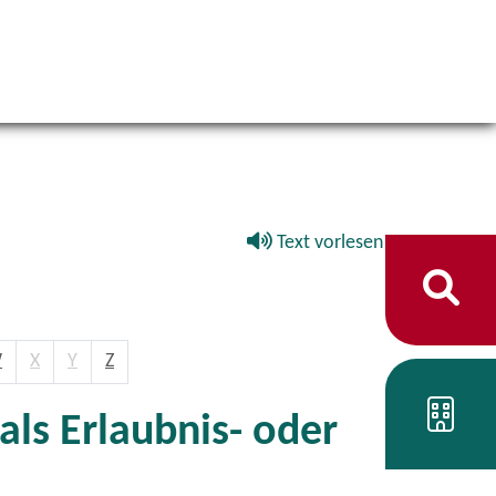
Text vorlesen
W
X
Y
Z
ls Erlaubnis- oder