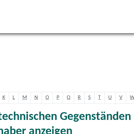
K
L
M
N
O
P
Q
R
S
T
U
V
echnischen Gegenständen a
haber anzeigen