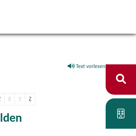
Text vorlesen
W
X
Y
Z
lden