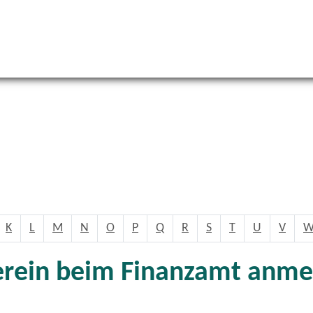
K
L
M
N
O
P
Q
R
S
T
U
V
erein beim Finanzamt anme