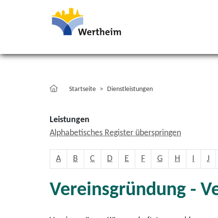
Startseite
Dienstleistungen
Leistungen
Alphabetisches Register überspringen
A
B
C
D
E
F
G
H
I
J
Vereinsgründung - V