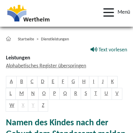
Menü
Startseite
Dienstleistungen
Text vorlesen
Leistungen
Alphabetisches Register überspringen
A
B
C
D
E
F
G
H
I
J
K
L
M
N
O
P
Q
R
S
T
U
V
W
X
Y
Z
Namen des Kindes nach der