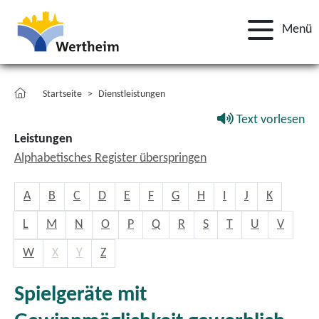
Menü
Startseite
Dienstleistungen
Text vorlesen
Leistungen
Alphabetisches Register überspringen
A
B
C
D
E
F
G
H
I
J
K
L
M
N
O
P
Q
R
S
T
U
V
W
X
Y
Z
Spielgeräte mit