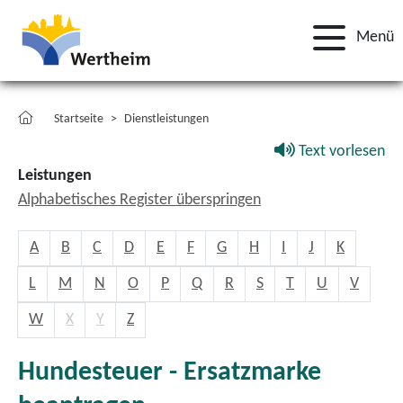
Menü
Startseite
Dienstleistungen
Text vorlesen
Leistungen
Alphabetisches Register überspringen
A
B
C
D
E
F
G
H
I
J
K
L
M
N
O
P
Q
R
S
T
U
V
W
X
Y
Z
Hundesteuer - Ersatzmarke