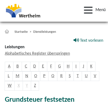
Menü
Startseite
Dienstleistungen
Text vorlesen
Leistungen
Alphabetisches Register überspringen
A
B
C
D
E
F
G
H
I
J
K
L
M
N
O
P
Q
R
S
T
U
V
W
X
Y
Z
Grundsteuer festsetzen