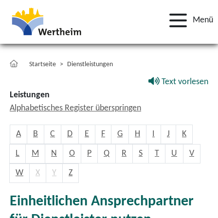
Menü
Startseite
Dienstleistungen
Text vorlesen
Leistungen
Alphabetisches Register überspringen
A
B
C
D
E
F
G
H
I
J
K
L
M
N
O
P
Q
R
S
T
U
V
W
X
Y
Z
Einheitlichen Ansprechpartner