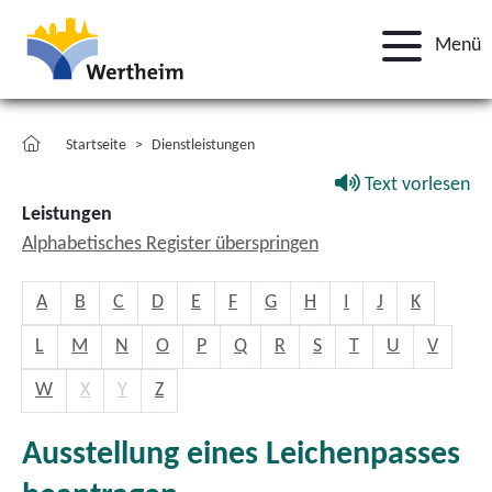
Menü
Startseite
Dienstleistungen
Text vorlesen
Leistungen
Alphabetisches Register überspringen
A
B
C
D
E
F
G
H
I
J
K
L
M
N
O
P
Q
R
S
T
U
V
W
X
Y
Z
Ausstellung eines Leichenpasses