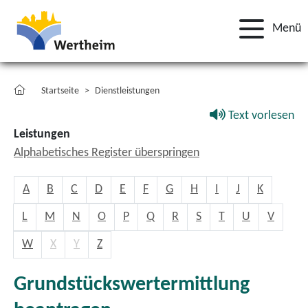
Menü
Startseite
Dienstleistungen
Text vorlesen
Leistungen
Alphabetisches Register überspringen
A
B
C
D
E
F
G
H
I
J
K
L
M
N
O
P
Q
R
S
T
U
V
W
X
Y
Z
Grundstückswertermittlung