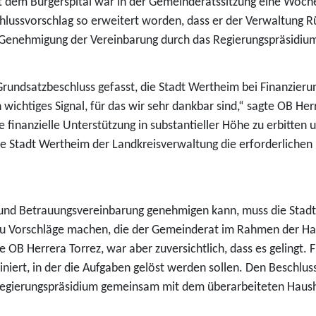
t dem Bürgerspital war in der Gemeinderatssitzung eine Woche
hlussvorschlag so erweitert worden, dass er der Verwaltung Rü
 Genehmigung der Vereinbarung durch das Regierungspräsidiu
rundsatzbeschluss gefasst, die Stadt Wertheim bei Finanzierung
 wichtiges Signal, für das wir sehr dankbar sind,“ sagte OB He
finanzielle Unterstützung in substantieller Höhe zu erbitten 
ie Stadt Wertheim der Landkreisverwaltung die erforderliche
und Betrauungsvereinbarung genehmigen kann, muss die Stadt 
zu Vorschläge machen, die der Gemeinderat im Rahmen der Ha
te OB Herrera Torrez, war aber zuversichtlich, dass es gelingt.
iert, in der die Aufgaben gelöst werden sollen. Den Beschlus
egierungspräsidium gemeinsam mit dem überarbeiteten Hausha