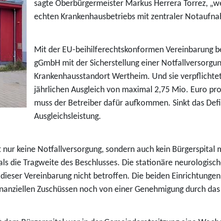
sagte Oberbürgermeister Markus Herrera Torrez, „
echten Krankenhausbetriebs mit zentraler Notaufn
Mit der EU-beihilferechtskonformen Vereinbarung be
gGmbH mit der Sicherstellung einer Notfallversorgun
Krankenhausstandort Wertheim. Und sie verpflichtet
jährlichen Ausgleich von maximal 2,75 Mio. Euro pro J
muss der Betreiber dafür aufkommen. Sinkt das Defizi
Ausgleichsleistung.
 nur keine Notfallversorgung, sondern auch kein Bürgerspital
ls die Tragweite des Beschlusses. Die stationäre neurologisc
ieser Vereinbarung nicht betroffen. Die beiden Einrichtungen
inanziellen Zuschüssen noch von einer Genehmigung durch das