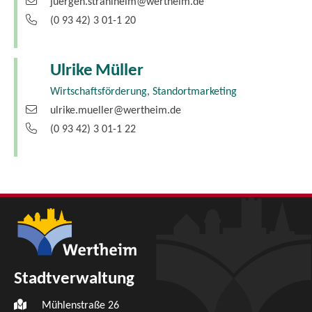
juergen.strahlheim@wertheim.de
(0
93
42) 3
01-1
20
Ulrike
Müller
Wirtschaftsförderung, Standortmarketing
ulrike.mueller@wertheim.de
(0
93
42) 3
01-1
22
Stadtverwaltung
Mühlenstraße 26