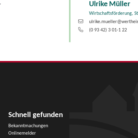
Ulrike
Müller
r
Wirtschaftsförderung, S
ulrike.mueller@werthe
(0
93
42) 3
01-1
22
Schnell gefunden
Bekanntmachungen
Onlinemelder