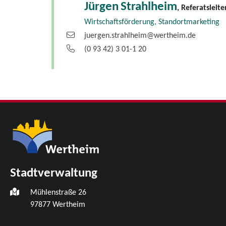
Jürgen
Strahlheim
, Referatsleite
Wirtschaftsförderung, Standortmarketing
juergen.strahlheim@wertheim.de
(0
93
42) 3
01-1
20
Stadtverwaltung
Mühlenstraße 26
97877
Wertheim