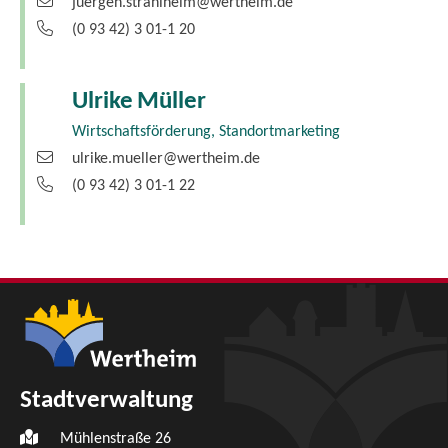
juergen.strahlheim@wertheim.de
(0
93
42) 3
01-1
20
Ulrike
Müller
Wirtschaftsförderung, Standortmarketing
ulrike.mueller@wertheim.de
(0
93
42) 3
01-1
22
Stadtverwaltung
Mühlenstraße 26