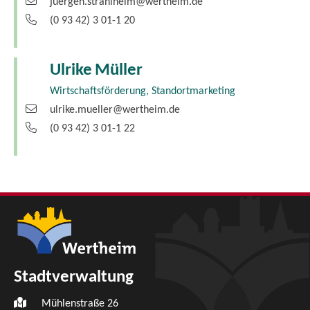
juergen.strahlheim@wertheim.de
(0
93
42) 3
01-1
20
Ulrike
Müller
Wirtschaftsförderung, Standortmarketing
ulrike.mueller@wertheim.de
(0
93
42) 3
01-1
22
Stadtverwaltung
Mühlenstraße 26