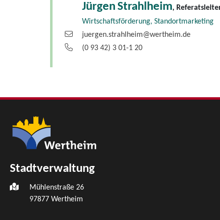
Jürgen
Strahlheim
, Referatsleite
Wirtschaftsförderung, Standortmarketing
juergen.strahlheim@wertheim.de
(0
93
42) 3
01-1
20
Stadtverwaltung
Mühlenstraße 26
97877
Wertheim