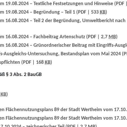
 19.08.2024 – Textliche Festsetzungen und Hinweise
(PDF 
 19.08.2024 – Begründung – Teil 1
(PDF | 533
KB
)
16.08.2024 – Teil 2 der Begründung, Umweltbericht nach 
 16.08.2024 – Fachbeitrag Artenschutz
(PDF | 2,7
MB
)
16.08.2024 – Grünordnerischer Beitrag mit Eingriffs-Ausg
iffs-Ausgleichs-Untersuchung, Bestandsplan vom Mai 2024
(P
spflichten
(PDF | 168
KB
)
mäß § 3 Abs. 2 BauGB
9
KB
)
n Flächennutzungsplans 89 der Stadt Wertheim vom 17.10.20
en Flächennutzungsplans 89 der Stadt Wertheim vom 17.10
10.2024 – zeichnerischer Teil
(PDF | 2,7
MB
)