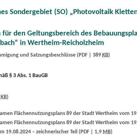
nes Sondergebiet (SO) „Photovoltaik Klett
ten für den Geltungsbereich des Bebauungsp
nbach“ in Wertheim-Reicholzheim
hmigung und Satzungsbeschlüsse
(PDF | 389
KB
)
emäß § 3 Abs. 1 BauGB
9
KB
)
amen Flächennutzungsplans 89 der Stadt Wertheim vom 19.08
samen Flächennutzungsplans 89 der Stadt Wertheim vom 19
19.08.2024 – zeichnerischer Teil
(PDF | 1,9
MB
)