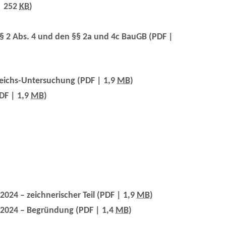
| 252
KB
)
§ 2 Abs. 4 und den §§ 2a und 4c BauGB
(PDF |
leichs-Untersuchung
(PDF | 1,9
MB
)
DF | 1,9
MB
)
24 – zeichnerischer Teil
(PDF | 1,9
MB
)
.2024 – Begründung
(PDF | 1,4
MB
)