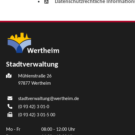
Datenschutzrechtliche Informations
Stadtverwaltung
Mühlenstraße 26
97877
Wertheim
stadtverwaltung@wertheim.de
(0
93
42) 3
01-0
(0
93
42) 3
01-5
00
Mo - Fr
08:00 - 12:00 Uhr