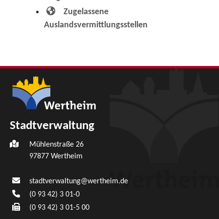
Zugelassene
Auslandsvermittlungsstellen
Stadtverwaltung
Mühlenstraße 26
97877
Wertheim
stadtverwaltung@wertheim.de
(0
93
42) 3
01-0
(0
93
42) 3
01-5
00