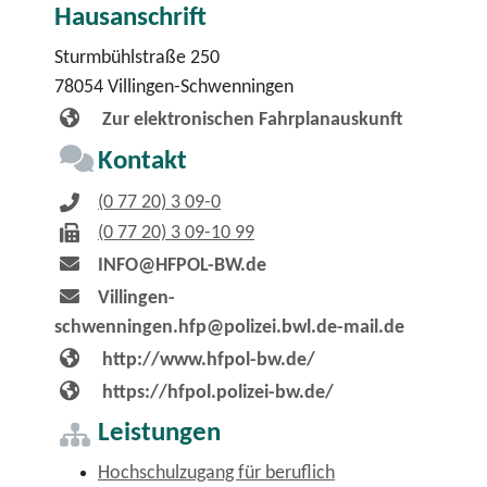
Hausanschrift
Sturmbühlstraße 250
78054
Villingen-Schwenningen
Zur elektronischen Fahrplanauskunft
Kontakt
(0
77
20) 3
09-0
(0
77
20) 3
09-10
99
INFO@HFPOL-BW.de
Villingen-
schwenningen.hfp@polizei.bwl.de-mail.de
http://www.hfpol-bw.de/
https://hfpol.polizei-bw.de/
Leistungen
Hochschulzugang für beruflich