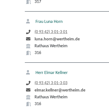
317
Frau
Luna
Horn
(0
93
42) 3
01-3
01
luna.horn@wertheim.de
Rathaus Wertheim
316
Herr
Elmar
Kellner
(0
93
42) 3
01-3
03
elmar.kellner@wertheim.de
Rathaus Wertheim
316