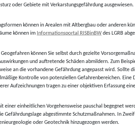
elssturz oder Gebiete mit Verkarstungsgefährdung ausgewiesen.
ngsformen können in Arealen mit Altbergbau oder anderen kü
lräume können im
Informationsportal RISBinBW
des LGRB abge
 Geogefahren können Sie selbst durch gezielte Vorsorgemaßn
Auswirkungen und auftretende Schäden abmildern. Zum Beispie
e an die vorhandene Gefährdung angepasst wird. Sollte dies ni
mäßige Kontrolle von potenziellen Gefahrenbereichen. Eine
rer Aufzeichnungen tragen zu einer objektiven Erfassung ein
it einer einheitlichen Vorgehensweise pauschal begegnet werde
e Gefährdungslage abgestimmte Schutzmaßnahmen. In Zweifels
ngenieurgeologie oder Geotechnik hinzugezogen werden.