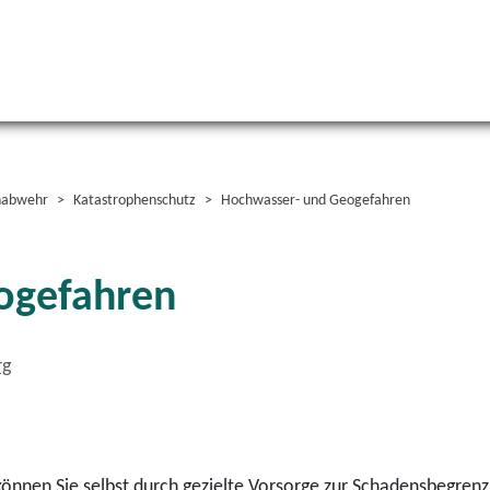
enabwehr
Katastrophenschutz
Hochwasser- und Geogefahren
ogefahren
rg
nen Sie selbst durch gezielte Vorsorge zur Schadensbegrenzun