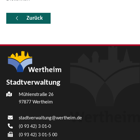
Zurück
Stadtverwaltung
Mühlenstraße 26
97877
Wertheim
stadtverwaltung@wertheim.de
(0
93
42) 3
01-0
(0
93
42) 3
01-5
00