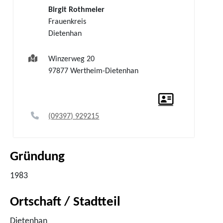
Birgit
Rothmeier
Frauenkreis
Dietenhan
Winzerweg 20
97877
Wertheim-Dietenhan
(0
93
97) 92
92
15
Gründung
1983
Ortschaft / Stadtteil
Dietenhan