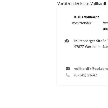
Vorsitzender
Klaus
Vollhardt
Klaus
Vollhardt
Ver
Vorsitzender
und
Miltenberger Straße 
97877
Wertheim
Nas
vollhardtk@aol.com
(0
93
42) 2
16
47