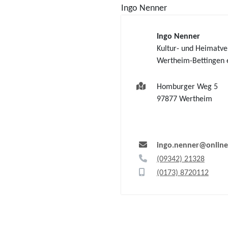
Ingo
Nenner
Ingo
Nenner
Kultur- und Heimatve
Wertheim-Bettingen e
Homburger Weg 5
97877
Wertheim
ingo.nenner@online
(0
93
42) 2
13
28
(01
73) 8
72
01
12