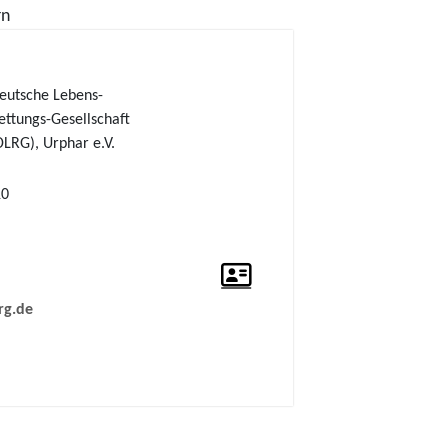
rn
eutsche Lebens-
ettungs-Gesellschaft
DLRG), Urphar e.V.
10
rg.de