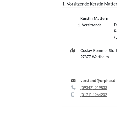
1. Vorsitzende
Kerstin
Matte
Kerstin
Mattern
D
1. Vorsitzende
R
(
Gustav-Rommel-Str. 
97877
Wertheim
vorstand@urphar.dl
(0
93
42) 91
98
33
(01
71) 4
96
42
02