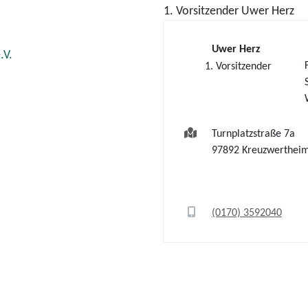
1. Vorsitzender
Uwer
Herz
Uwer
Herz
.V.
1. Vorsitzender
Turnplatzstraße 7a
97892
Kreuzwerthei
(01
70) 3
59
20
40