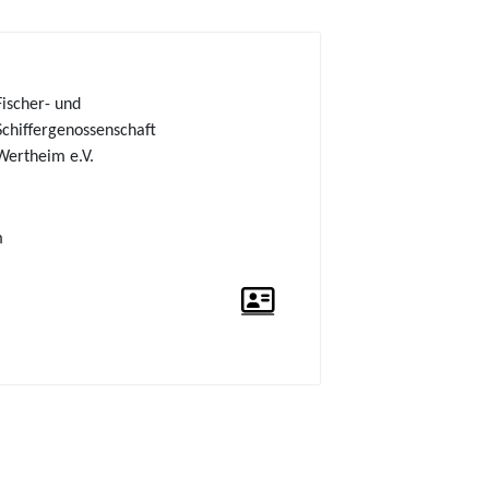
Fischer- und
Schiffergenossenschaft
Wertheim e.V.
m