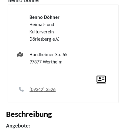
Benno
Döhner
Benno
Döhner
Heimat- und
Kulturverein
Dörlesberg e.V.
Hundheimer Str. 65
97877
Wertheim
(0
93
42) 35
26
Beschreibung
Angebote: