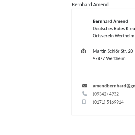
Bernhard
Amend
Bernhard
Amend
Deutsches Rotes Kreu
Ortsverein Wertheim
Martin Schlör Str. 20
97877
Wertheim
amendbernhard@gm
(0
93
42) 49
32
(01
71) 5
16
99
14