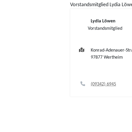
Vorstandsmitglied
Lydia
Löw
Lydia
Löwen
Vorstandsmitglied
Konrad-Adenauer-Str
97877
Wertheim
(0
93
42) 69
45