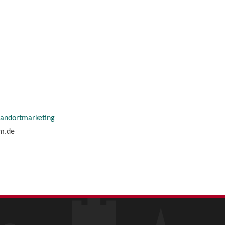
tandortmarketing
im.de