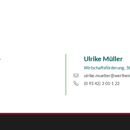
Ulrike
Müller
r
Wirtschaftsförderung, S
ulrike.mueller@werthe
(0
93
42) 3
01-1
22