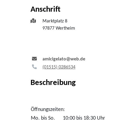
Anschrift
Marktplatz 8
97877
Wertheim
amicigelato@web.de
(0
15
15) 0
28
65
34
Beschreibung
Öffnungszeiten:
Mo. bis So.
10:00 bis 18:30 Uhr