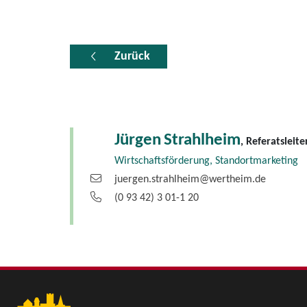
Zurück
Jürgen
Strahlheim
, Referatsleite
Wirtschaftsförderung, Standortmarketing
juergen.strahlheim@wertheim.de
(0
93
42) 3
01-1
20