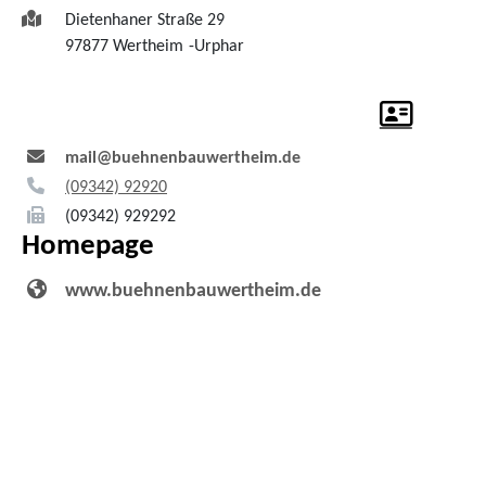
Dietenhaner Straße 29
97877
Wertheim
Urphar
mail@buehnenbauwertheim.de
(0
93
42) 9
29
20
(0
93
42) 92
92
92
Homepage
www.buehnenbauwertheim.de