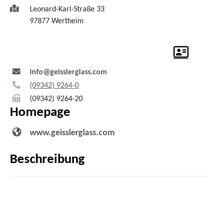
Leonard-Karl-Straße 33
97877
Wertheim
info@geisslerglass.com
(0
93
42) 92
64-0
(0
93
42) 92
64-20
Homepage
www.geisslerglass.com
Beschreibung