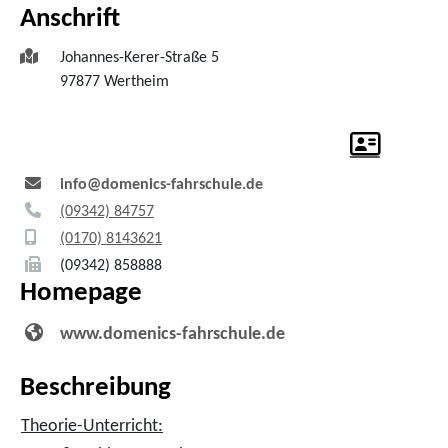
Anschrift
Johannes-Kerer-Straße 5
97877
Wertheim
info@domenics-fahrschule.de
(0
93
42) 8
47
57
(01
70) 8
14
36
21
(0
93
42) 85
88
88
Homepage
www.domenics-fahrschule.de
Beschreibung
Theorie-Unterricht: