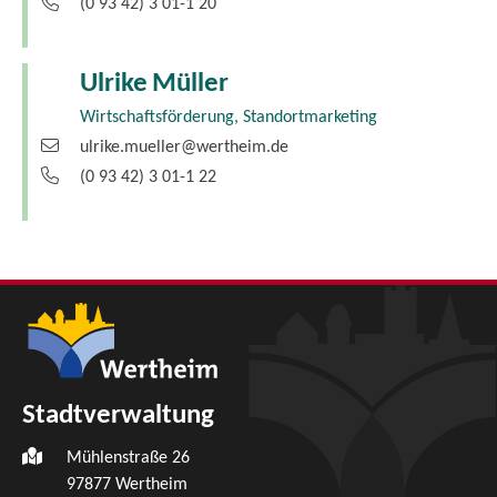
(0
93
42) 3
01-1
20
Ulrike
Müller
Wirtschaftsförderung, Standortmarketing
ulrike.mueller@wertheim.de
(0
93
42) 3
01-1
22
Stadtverwaltung
Mühlenstraße 26
97877
Wertheim