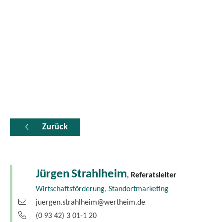
Zurück
Jürgen
Strahlheim
, Referatsleiter
Wirtschaftsförderung, Standortmarketing
juergen.strahlheim@wertheim.de
(0
93
42) 3
01-1
20