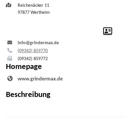
Reichenäcker 11
97877
Wertheim
info@grindermax.de
(0
93
42) 85
97
70
(0
93
42) 85
97
72
Homepage
www.grindermax.de
Beschreibung