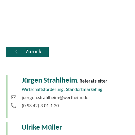
Zurück
Jürgen
Strahlheim
, Referatsleiter
Wirtschaftsförderung, Standortmarketing
juergen.strahlheim@wertheim.de
(0
93
42) 3
01-1
20
Ulrike
Müller