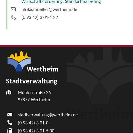
Wirtschaftsförderung, Standortmarketing
ulrike.mueller@wertheim.de
(0
93
42) 3
01-1
22
Stadtverwaltung
Mühlenstraße 26
97877
Wertheim
stadtverwaltung@wertheim.de
(0
93
42) 3
01-0
(0
93
42) 3
01-5
00