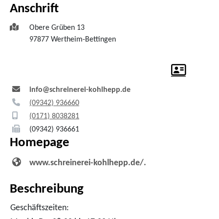
Anschrift
Obere Grüben 13
97877
Wertheim-Bettingen
info@schreinerei-kohlhepp.de
(0
93
42) 93
66
60
(01
71) 8
03
82
81
(0
93
42) 93
66
61
Homepage
www.schreinerei-kohlhepp.de/.
Beschreibung
Geschäftszeiten: