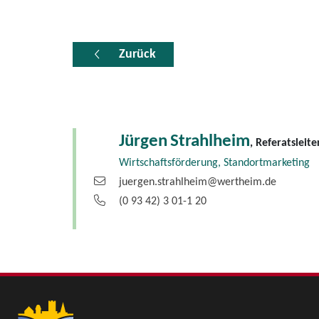
Zurück
Jürgen
Strahlheim
, Referatsleite
Wirtschaftsförderung, Standortmarketing
juergen.strahlheim@wertheim.de
(0
93
42) 3
01-1
20