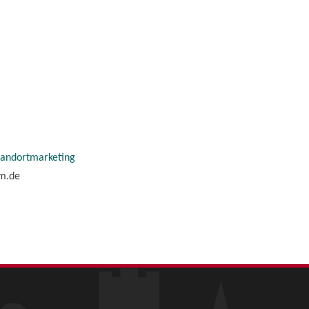
tandortmarketing
im.de