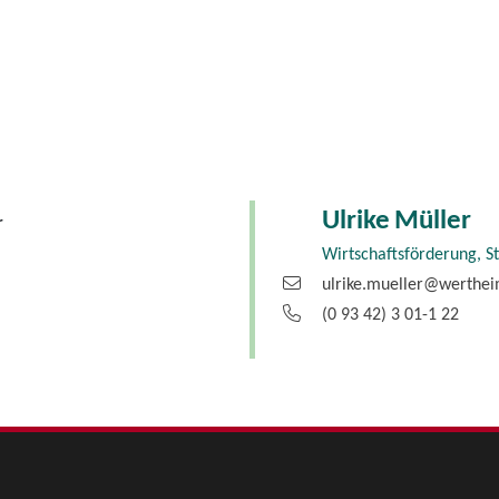
Ulrike
Müller
r
Wirtschaftsförderung, S
ulrike.mueller@werthe
(0
93
42) 3
01-1
22