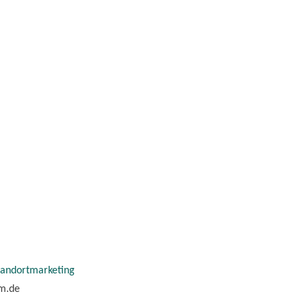
tandortmarketing
im.de