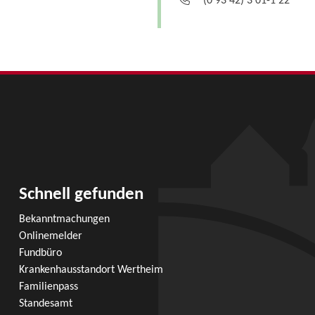
(0
93
42) 3
01-1
22
Schnell gefunden
Bekanntmachungen
Onlinemelder
Fundbüro
Krankenhausstandort Wertheim
Familienpass
Standesamt