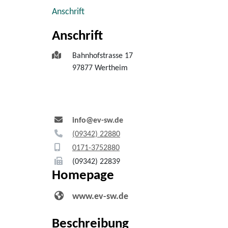
Anschrift
Anschrift
Bahnhofstrasse 17
97877
Wertheim
info@ev-sw.de
(0
93
42) 2
28
80
01
71-3
75
28
80
(0
93
42) 2
28
39
Homepage
www.ev-sw.de
Beschreibung