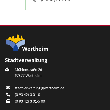
(0
93
42) 3
01-1
20
Stadtverwaltung
Mühlenstraße 26
97877
Wertheim
stadtverwaltung@wertheim.de
(0
93
42) 3
01-0
(0
93
42) 3
01-5
00