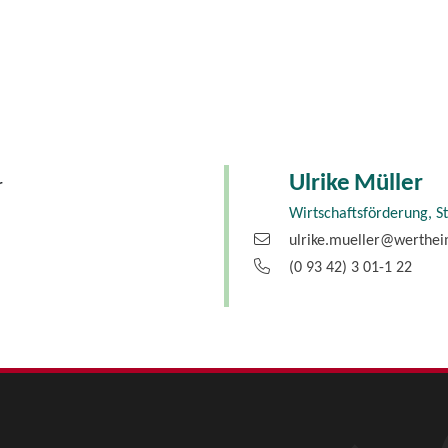
Ulrike
Müller
r
Wirtschaftsförderung, S
ulrike.mueller@werthe
(0
93
42) 3
01-1
22